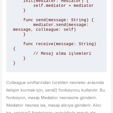
    init(mediator: Mediator) {

        self.mediator = mediator

    }

    func send(message: String) {

        mediator.send(message: 
message, colleague: self)

    }

    func receive(message: String) 
{

        // Mesaj alma işlemleri

    }

}
Colleague sınıflarından türetilen nesneler arasında
iletişim kurmak için, send() fonksiyonu kullanılır. Bu
fonksiyon, mesajı Mediator nesnesine gönderir.
Mediator nesnesi ise, mesajı alıcıya gönderir. Alıcı
ise, receive() fonksiyonu aracılığıyla mesajı alır.