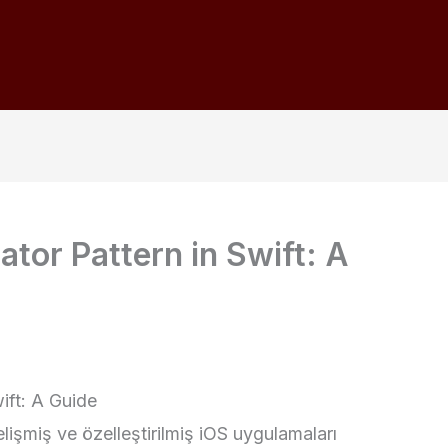
tor Pattern in Swift: A
ift: A Guide
gelişmiş ve özelleştirilmiş iOS uygulamaları