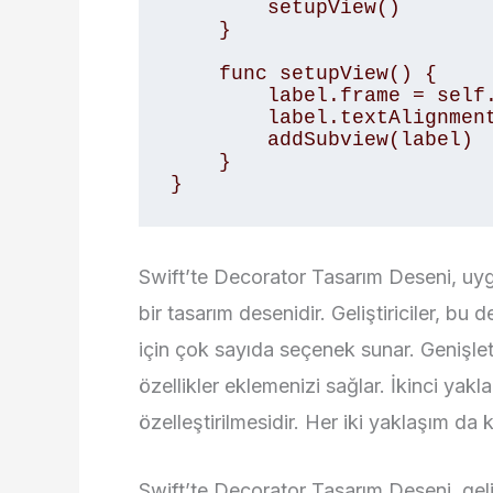
        setupView()

    }

    func setupView() {

        label.frame = self.bounds

        label.textAlignment = .center

        addSubview(label)

    }

}
Swift’te Decorator Tasarım Deseni, uygu
bir tasarım desenidir. Geliştiriciler, bu
için çok sayıda seçenek sunar. Genişl
özellikler eklemenizi sağlar. İkinci yakla
özelleştirilmesidir. Her iki yaklaşım da k
Swift’te Decorator Tasarım Deseni, geliş