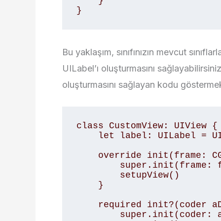
    }

}
Bu yaklaşım, sınıfınızın mevcut sınıflarla
UILabel’ı oluşturmasını sağlayabilirsiniz
oluşturmasını sağlayan kodu göstermek
class CustomView: UIView {

    let label: UILabel = UILabel()

    override init(frame: CGRect) {

        super.init(frame: frame)

        setupView()

    }

    required init?(coder aDecoder: NSCoder) {

        super.init(coder: aDecoder)
