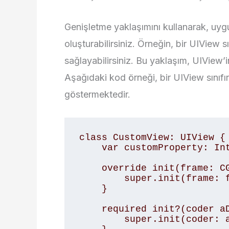
Genişletme yaklaşımını kullanarak, uygul
oluşturabilirsiniz. Örneğin, bir UIView sı
sağlayabilirsiniz. Bu yaklaşım, UIView’i
Aşağıdaki kod örneği, bir UIView sınıfın
göstermektedir.
class CustomView: UIView {

    var customProperty: Int = 0

    override init(frame: CGRect) {

        super.init(frame: frame)

    }

    required init?(coder aDecoder: NSCoder) {

        super.init(coder: aDecoder)
