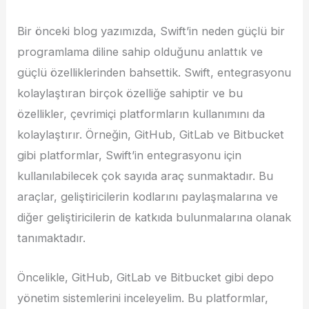
Bir önceki blog yazımızda, Swift’in neden güçlü bir
programlama diline sahip olduğunu anlattık ve
güçlü özelliklerinden bahsettik. Swift, entegrasyonu
kolaylaştıran birçok özelliğe sahiptir ve bu
özellikler, çevrimiçi platformların kullanımını da
kolaylaştırır. Örneğin, GitHub, GitLab ve Bitbucket
gibi platformlar, Swift’in entegrasyonu için
kullanılabilecek çok sayıda araç sunmaktadır. Bu
araçlar, geliştiricilerin kodlarını paylaşmalarına ve
diğer geliştiricilerin de katkıda bulunmalarına olanak
tanımaktadır.
Öncelikle, GitHub, GitLab ve Bitbucket gibi depo
yönetim sistemlerini inceleyelim. Bu platformlar,