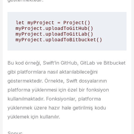
let myProject = Project() 

myProject.uploadToGitHub() 

myProject.uploadToGitLab() 

myProject.uploadToBitbucket()
Bu kod örneği, Swift’in GitHub, GitLab ve Bitbucket
gibi platformlara nasıl aktarılabileceğini
göstermektedir. Örnekte, Swift dosyalarının
platforma yüklenmesi için özel bir fonksiyon
kullanılmaktadır. Fonksiyonlar, platforma
yüklenmek üzere hazır hale getirilmiş kodu
yüklemek için kullanılır.
Sonuç