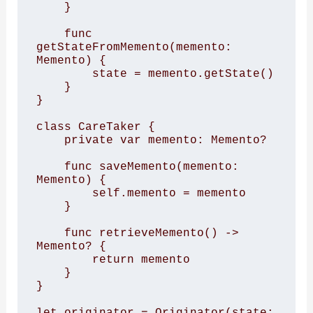
    }

    func 
getStateFromMemento(memento: 
Memento) {

        state = memento.getState()

    }

}

class CareTaker {

    private var memento: Memento?

    func saveMemento(memento: 
Memento) {

        self.memento = memento

    }

    func retrieveMemento() -> 
Memento? {

        return memento

    }

}

let originator = Originator(state: 