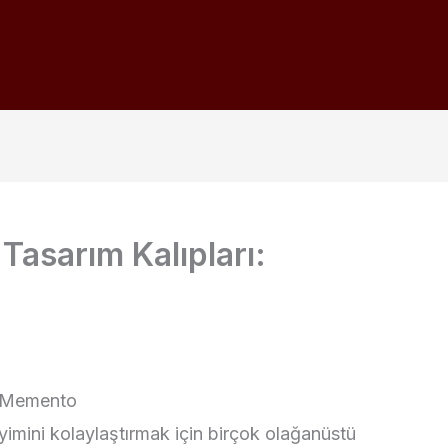
 Tasarım Kalıpları:
ı: Memento
yimini kolaylaştırmak için birçok olağanüstü