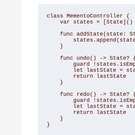
class MementoController {

    var states = [State]()

    func addState(state: State) {

        states.append(state)

    }

    func undo() -> State? {

        guard !states.isEmpty else { return nil }

        let lastState = states.removeLast()

        return lastState

    }

    func redo() -> State? {

        guard !states.isEmpty else { return nil }

        let lastState = states.removeFirst()

        return lastState

    }

}