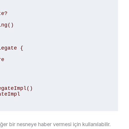
egate { 

gateImpl() 

teImpl 

ğer bir nesneye haber vermesi için kullanılabilir.