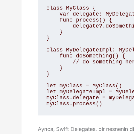
class MyClass { 

    var delegate: MyDelegate? 

    func process() { 

        delegate?.doSomething() 

    } 

} 

class MyDelegateImpl: MyDel
    func doSomething() { 

        // do something here 

    } 

} 

let myClass = MyClass() 

let myDelegateImpl = MyDele
myClass.delegate = myDelega
myClass.process()
Ayrıca, Swift Delegates, bir nesnenin di