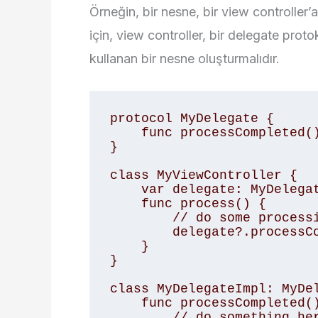
Örneğin, bir nesne, bir view controller
için, view controller, bir delegate pro
kullanan bir nesne oluşturmalıdır.
protocol MyDelegate { 

    func processCompleted() 

} 

class MyViewController { 

    var delegate: MyDelegate? 

    func process() { 

        // do some processing 

        delegate?.processCompleted() 

    } 

} 

class MyDelegateImpl: MyDel
    func processCompleted() { 

        // do something here 
