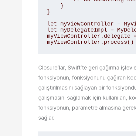
    } 

} 

let myViewController = MyVi
let myDelegateImpl = MyDele
myViewController.delegate =
myViewController.process()
Closure’lar, Swift’te geri çağırma işlevler
fonksiyonun, fonksiyonunu çağıran kod
çalıştırılmasını sağlayan bir fonksiyond
çalışmasını sağlamak için kullanılan, kod
fonksiyonun, parametre almasına gere
sağlar.