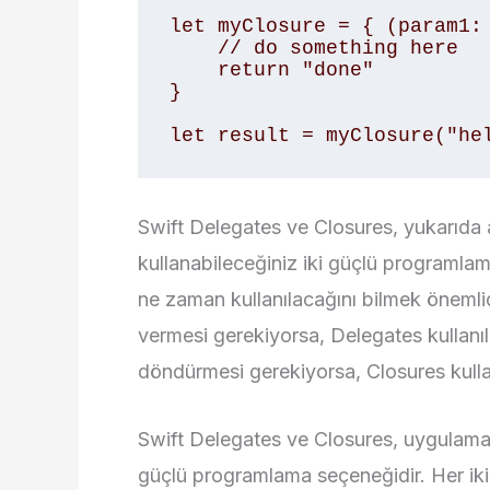
let myClosure = { (param1: 
    // do something here 

    return "done" 

} 

let result = myClosure("he
Swift Delegates ve Closures, yukarıda 
kullanabileceğiniz iki güçlü programla
ne zaman kullanılacağını bilmek önemlid
vermesi gerekiyorsa, Delegates kullanıl
döndürmesi gerekiyorsa, Closures kullan
Swift Delegates ve Closures, uygulamanız
güçlü programlama seçeneğidir. Her iki