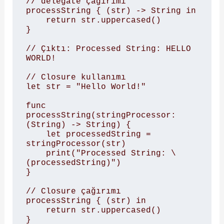
// delegate çağırımı

processString { (str) -> String in

    return str.uppercased()

}

// Çıktı: Processed String: HELLO 
WORLD!

// Closure kullanımı

let str = "Hello World!"

func 
processString(stringProcessor: 
(String) -> String) {

    let processedString = 
stringProcessor(str)

    print("Processed String: \
(processedString)")

}

// Closure çağırımı

processString { (str) in

    return str.uppercased()

}
