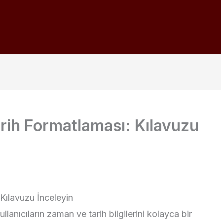
arih Formatlaması: Kılavuzu
Kılavuzu İnceleyin
llanıcıların zaman ve tarih bilgilerini kolayca bir