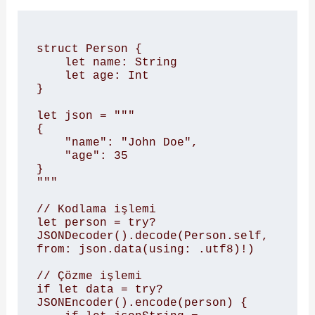
struct Person {

    let name: String

    let age: Int

}

let json = """

{

    "name": "John Doe",

    "age": 35

}

"""

// Kodlama işlemi

let person = try? 
JSONDecoder().decode(Person.self, 
from: json.data(using: .utf8)!)

// Çözme işlemi

if let data = try? 
JSONEncoder().encode(person) {
