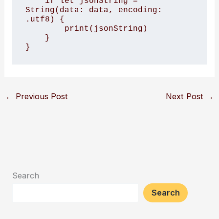
    if let jsonString = 
String(data: data, encoding: 
.utf8) {

        print(jsonString)

    }

←
Previous Post
Next Post
→
Search
Search