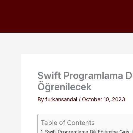
Skip
to
content
Swift Programlama Dil
Öğrenilecek
By
furkansandal
/
October 10, 2023
Table of Contents
Swift Programlama Dili Eğitimine Giriş: