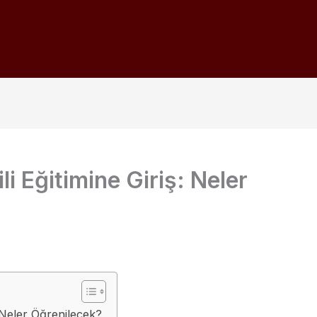
i Eğitimine Giriş: Neler
 Neler Öğrenilecek?