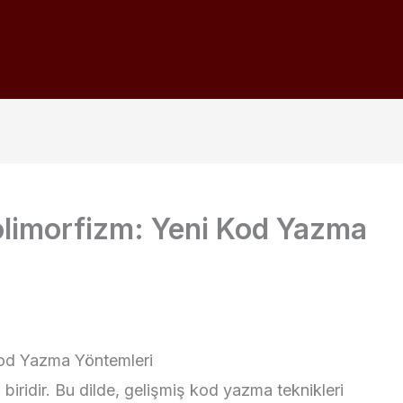
Polimorfizm: Yeni Kod Yazma
 Kod Yazma Yöntemleri
biridir. Bu dilde, gelişmiş kod yazma teknikleri