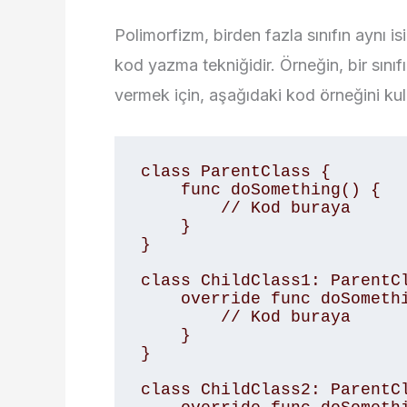
Polimorfizm, birden fazla sınıfın aynı i
kod yazma tekniğidir. Örneğin, bir sınıf
vermek için, aşağıdaki kod örneğini kull
class ParentClass { 

    func doSomething() { 

        // Kod buraya 

    } 

} 

class ChildClass1: ParentCl
    override func doSomething() { 

        // Kod buraya 

    } 

} 

class ChildClass2: ParentCl