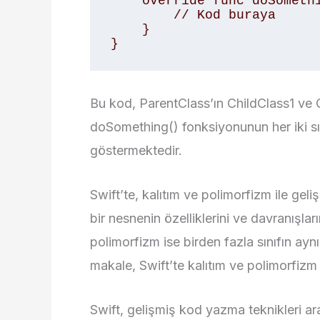
    override func doSomething() { 

        // Kod buraya 

    } 

}
Bu kod, ParentClass’ın ChildClass1 ve C
doSomething() fonksiyonunun her iki sın
göstermektedir.
Swift’te, kalıtım ve polimorfizm ile geli
bir nesnenin özelliklerini ve davranışlar
polimorfizm ise birden fazla sınıfın ayn
makale, Swift’te kalıtım ve polimorfizm
Swift, gelişmiş kod yazma teknikleri ar