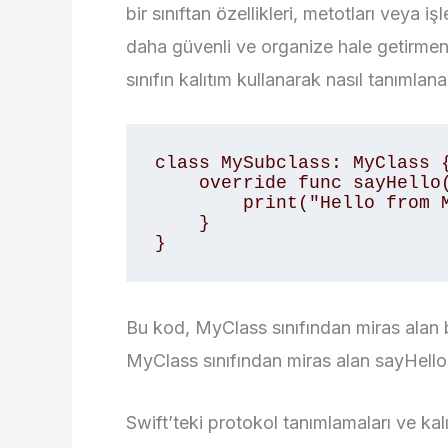
bir sınıftan özellikleri, metotları veya i
daha güvenli ve organize hale getirmeni
sınıfın kalıtım kullanarak nasıl tanımla
class MySubclass: MyClass {
    override func sayHello() {

        print("Hello from MySubclass!")

    }

}
Bu kod, MyClass sınıfından miras alan bi
MyClass sınıfından miras alan sayHell
Swift’teki protokol tanımlamaları ve ka