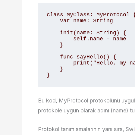
class MyClass: MyProtocol {
    var name: String

    init(name: String) {

        self.name = name

    }

    func sayHello() {

        print("Hello, my name is \(name)!")

    }

}
Bu kod, MyProtocol protokolünü uygulay
protokole uygun olarak adını (name) tut
Protokol tanımlamalarının yanı sıra, Swif