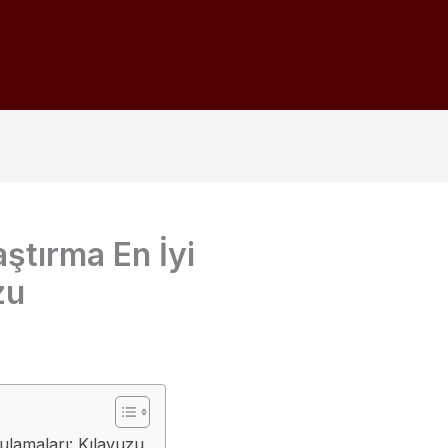
aştırma En İyi
zu
gulamaları: Kılavuzu