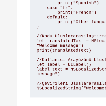
        print("Spanish")

    case "fr":

        print("French")

    default:

        print("Other language")

}

//Kodu Uluslararasılaştırma
let translatedText = NSLoca
"Welcome message")

print(translatedText)

//Kullanıcı Arayüzünü Ulusl
let label = UILabel()

label.text = NSLocalizedStr
message")

//Çevirileri Uluslararasıla