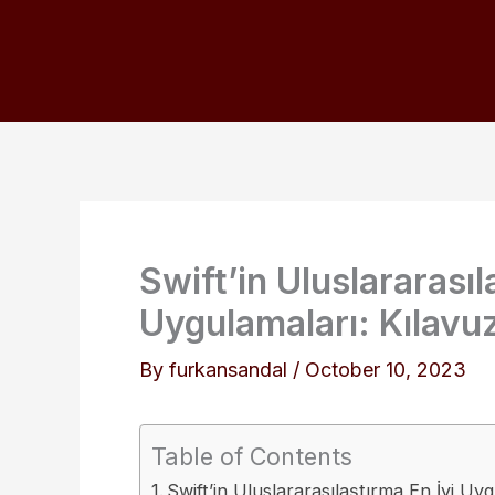
Skip
to
content
Swift’in Uluslararasıl
Uygulamaları: Kılavu
By
furkansandal
/
October 10, 2023
Table of Contents
Swift’in Uluslararasılaştırma En İyi Uy